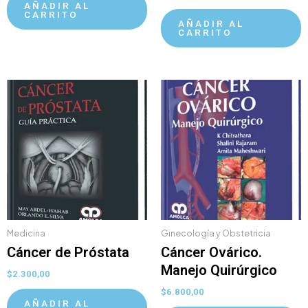
AÑADIR AL
CARRITO
AÑADIR AL
CARRITO
Medicina
Ginecología y Obstetricia
Cáncer de Próstata
Cáncer Ovárico.
Manejo Quirúrgico
$
2.300,00
$
6.800,00
AÑADIR AL