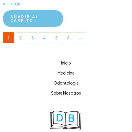
$
9.100,00
AÑADIR AL
CARRITO
1
2
3
4
5
6
→
Inicio
Medicina
Odontología
Sobre Nosotros