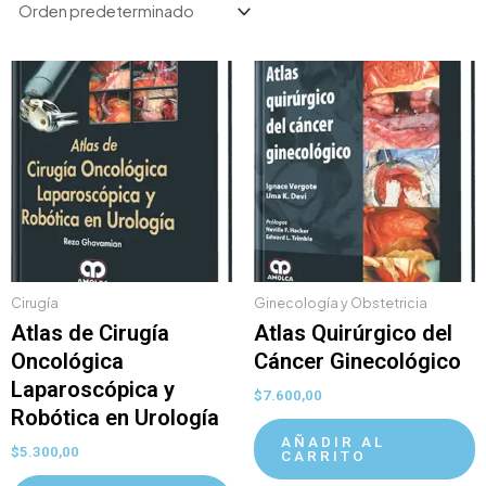
Cirugía
Ginecología y Obstetricia
Atlas de Cirugía
Atlas Quirúrgico del
Oncológica
Cáncer Ginecológico
Laparoscópica y
$
7.600,00
Robótica en Urología
AÑADIR AL
$
5.300,00
CARRITO