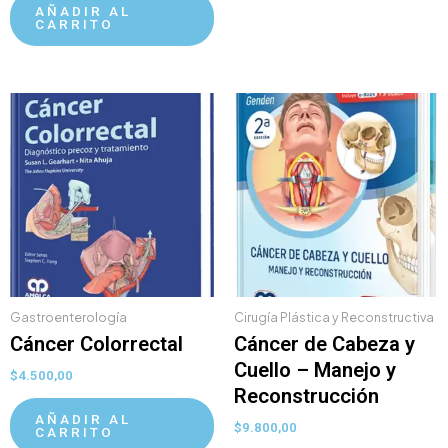
AÑADIR AL
CARRITO
Gastroenterología
Cirugía Plástica y Reconstructiva
Cáncer Colorrectal
Cáncer de Cabeza y
Cuello – Manejo y
$
4.500,00
Reconstrucción
AÑADIR AL
$
9.800,00
CARRITO