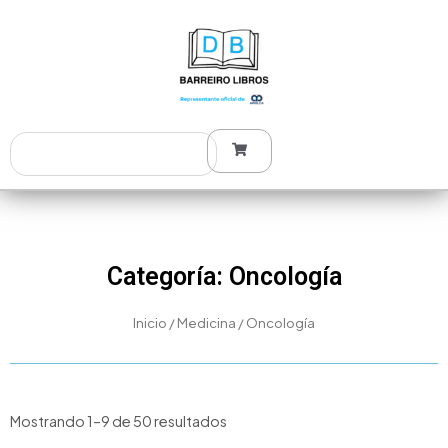
Ir
al
contenido
Search
Categoría: Oncología
Inicio
/
Medicina
/ Oncología
Mostrando 1–9 de 50 resultados