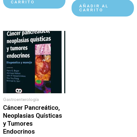
CARRITO
AÑADIR AL
CARRITO
Gastroenterología
Cáncer Pancreático,
Neoplasias Quísticas
y Tumores
Endocrinos