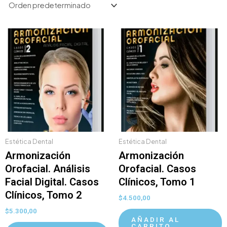
Estética Dental
Estética Dental
Armonización
Armonización
Orofacial. Análisis
Orofacial. Casos
Facial Digital. Casos
Clínicos, Tomo 1
Clínicos, Tomo 2
$
4.500,00
$
5.300,00
AÑADIR AL
CARRITO