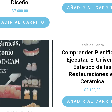
Diseño
AÑADIR AL CARRI
$
7.600,00
ÑADIR AL CARRITO
Estética Dental
Comprender Planifi
Ejecutar. El Unive
Estético de las
Restauraciones 
Cerámica
$
9.100,00
AÑADIR AL CARRI