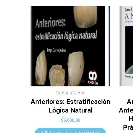
Estética Dental
Anteriores: Estratificación
A
Lógica Natural
Ante
H
$
6.000,00
Prá