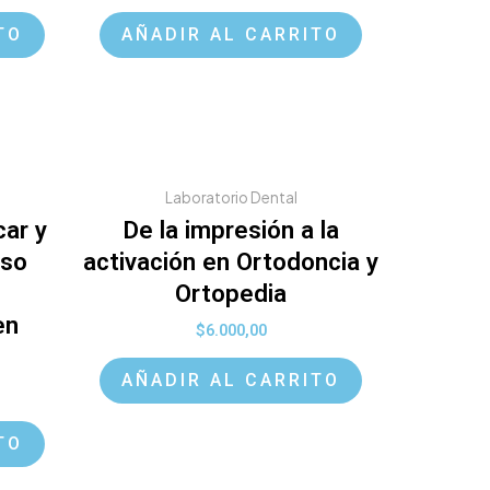
TO
AÑADIR AL CARRITO
Laboratorio Dental
car y
De la impresión a la
rso
activación en Ortodoncia y
Ortopedia
en
$
6.000,00
AÑADIR AL CARRITO
TO