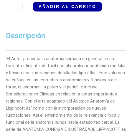
Anatomía
AÑADIR AL CARRITO
Concisa
e
Ilustrada
de
Descripción
Lippincott
Tórax,
Abdomen
‘El Autor presenta la anatomía humana en general en un
y
formato eficiente, de fácil uso al combinar contenido medular
Pelvis
y básico con ilustraciones detalladas tipo atlas. Este volumen
Tomo
se enfoca en las estructuras anatómicas y funciones del
2
tórax, el abdomen, la pelvis y el periné, e incluye
cantidad
Consideraciones Clínicas en relación a estas importantes
regiones. Con el arte adaptado del Atlas de Anatomí­a de
Lippincott así como con la incorporación de nuevas
ilustraciones. Así el entendimiento de la relevancia clí­nica y
funcional de la anatomí­a nunca había estado tan cerca!. La
serie de ANATOMÍA CONCISA E ILUSTRADADE LIPPINCOTT es