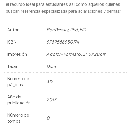
el recurso ideal para estudiantes así­ como aquellos quienes
buscan referencia especializada para aclaraciones y demás.’
Autor
Ben Pansky, Phd, MD
ISBN
9789588950174
Impresión
A color- Formato: 21, 5 x 28 cm
Tapa
Dura
Número de
312
páginas
Año de
2017
publicación
Número de
0
tomos