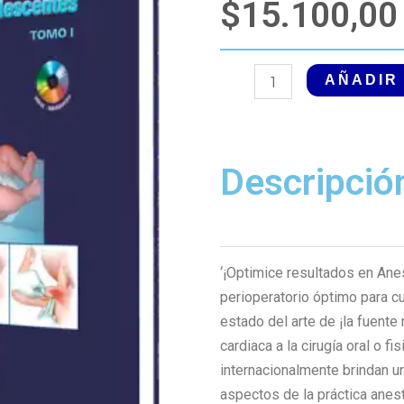
$
15.100,00
Anestesia
AÑADIR
de
Smith
para
Descripció
Niños
y
Adolescentes
8
Edición
‘¡Optimice resultados en Ane
cantidad
perioperatorio óptimo para cu
estado del arte de ¡la fuente
cardiaca a la cirugía oral o f
internacionalmente brindan u
aspectos de la práctica anest