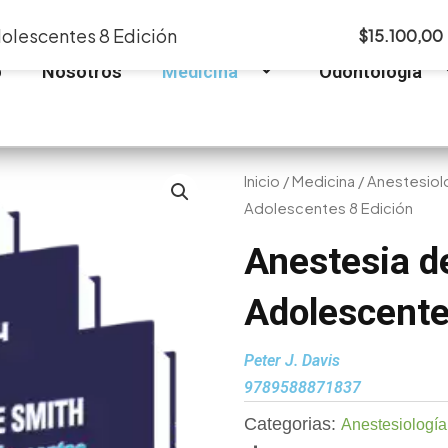
dolescentes 8 Edición
$
15.100,00
o
Nosotros
Medicina
Odontología
Inicio
/
Medicina
/
Anestesiol
Adolescentes 8 Edición
Anestesia d
Adolescente
Peter J. Davis
9789588871837
Categorias:
Anestesiología