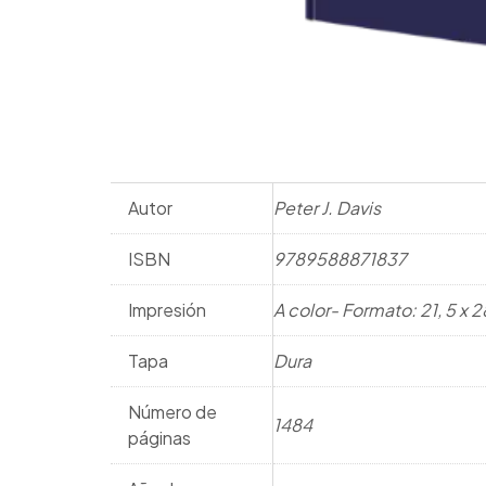
Autor
Peter J. Davis
ISBN
9789588871837
Impresión
A color- Formato: 21, 5 x 
Tapa
Dura
Número de
1484
páginas