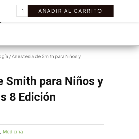
Anestesia
Search
AÑADIR AL CARRITO
de
Smith
para
Niños
y
Adolescentes
ogía
/ Anestesia de Smith para Niños y
8
Edición
e Smith para Niños y
cantidad
s 8 Edición
,
Medicina