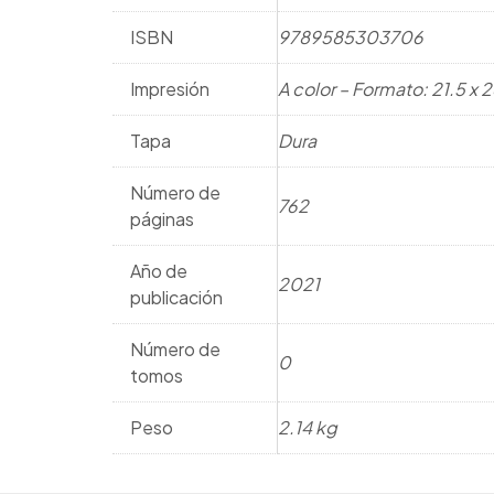
ISBN
9789585303706
Impresión
A color – Formato: 21.5 x 
Tapa
Dura
Número de
762
páginas
Año de
2021
publicación
Número de
0
tomos
Peso
2.14 kg