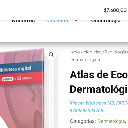
$
7.600,00
o
Nosotros
Medicina
Odontología
Inicio
/
Medicina
/
Radiología
Dermatológica
Atlas de Eco
Dermatológ
Ximena Wortsman MD, FAIU
9789585303706
Categorias:
,
Dermatología