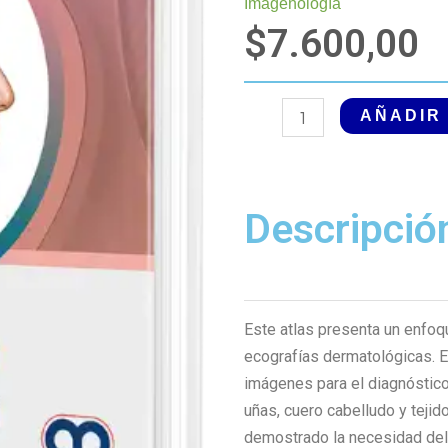
Imagenología
$
7.600,00
Atlas
AÑADIR
de
Ecografía
Dermatológica
Descripció
cantidad
Este atlas presenta un enfoqu
ecografías dermatológicas. E
imágenes para el diagnóstico 
uñas, cuero cabelludo y teji
demostrado la necesidad del 