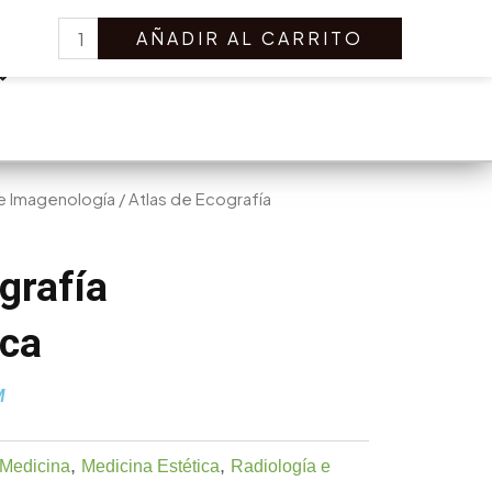
Atlas
Search
AÑADIR AL CARRITO
de
Ecografía
Dermatológica
cantidad
 e Imagenología
/ Atlas de Ecografía
grafía
ica
M
,
,
Medicina
Medicina Estética
Radiología e