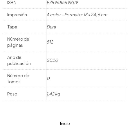
ISBN
9789585598119
Impresión
A color – Formato: 18 x 24, 5 cm
Tapa
Dura
Número de
512
páginas
Año de
2020
publicación
Número de
0
tomos
Peso
1.42 kg
Inicio