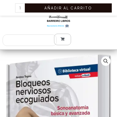
Ir
Bloqueos
AÑADIR AL CARRITO
al
Nerviosos
contenido
Ecoguiados.
Sonoanatomía
Básica
y
Search
Avanzada
cantidad