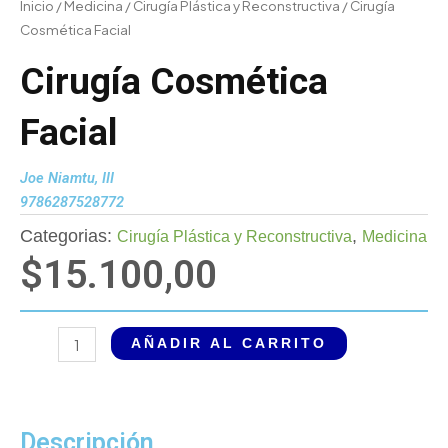
Inicio
/
Medicina
/
Cirugía Plástica y Reconstructiva
/ Cirugía
Cosmética Facial
Cirugía Cosmética
Facial
Joe Niamtu, III
9786287528772
Categorias:
,
Cirugía Plástica y Reconstructiva
Medicina
$
15.100,00
Cirugía
AÑADIR AL CARRITO
Cosmética
Facial
cantidad
Descripción