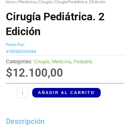
Inicio
/
Medicina
/
Cirugía
/ Cirugía Pediátrica. 2 Edición
Cirugía Pediátrica. 2
Edición
Prem Puri
9789585303584
Categorias:
,
,
Cirugía
Medicina
Pediatría
$
12.100,00
Cirugía
AÑADIR AL CARRITO
Pediátrica.
2
Edición
cantidad
Descripción