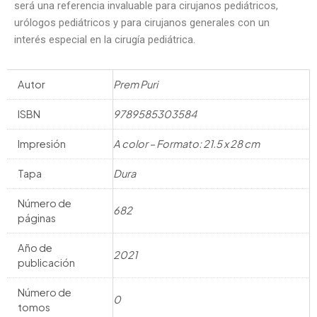
será una referencia invaluable para cirujanos pediátricos,
urólogos pediátricos y para cirujanos generales con un
interés especial en la cirugía pediátrica.
Autor
Prem Puri
ISBN
9789585303584
Impresión
A color – Formato: 21.5 x 28 cm
Tapa
Dura
Número de
682
páginas
Año de
2021
publicación
Número de
0
tomos