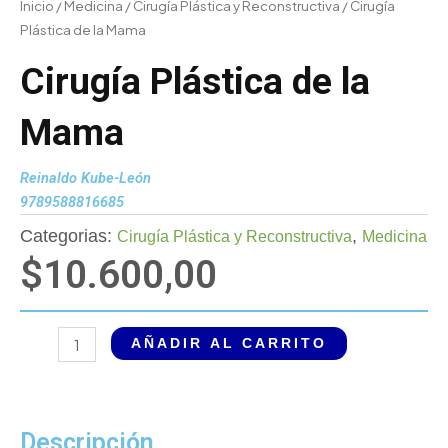
Inicio
/
Medicina
/
Cirugía Plástica y Reconstructiva
/ Cirugía
Plástica de la Mama
Cirugía Plástica de la
Mama
Reinaldo Kube-León
9789588816685
Categorias:
,
Cirugía Plástica y Reconstructiva
Medicina
$
10.600,00
Cirugía
AÑADIR AL CARRITO
Plástica
de
la
Mama
Descripción