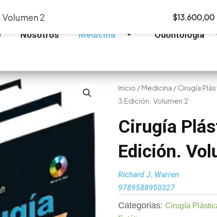
n. Volumen 2
$
13.600,00
o
Nosotros
Medicina
Odontología
Inicio
/
Medicina
/
Cirugía Plá
3 Edición. Volumen 2
Cirugía Plás
Edición. Vo
Richard J. Warren
9789588950327
Categorias:
Cirugía Plástic