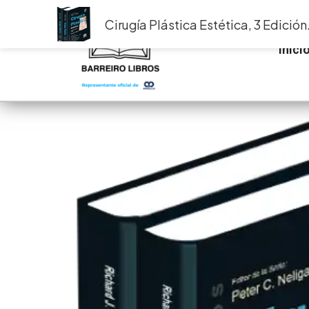
Ir
Cirugía Plástica Estética, 3 Edició
al
contenido
Inici