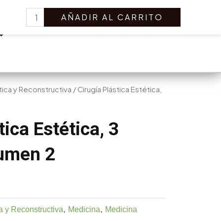
Cirugía
Search
AÑADIR AL CARRITO
Plástica
Estética,
3
Edición.
Volumen
2
stica y Reconstructiva
/ Cirugía Plástica Estética,
cantidad
tica Estética, 3
lumen 2
,
,
a y Reconstructiva
Medicina
Medicina