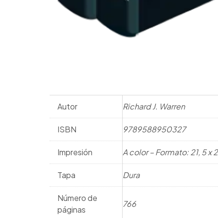
Autor
Richard J. Warren
ISBN
9789588950327
Impresión
A color – Formato: 21, 5 x
Tapa
Dura
Número de
766
páginas