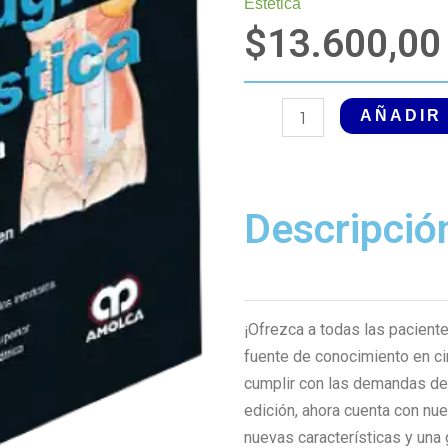
Estética
$
13.600,00
Cirugía
AÑADIR
Plástica
Estética,
3
Descripció
Edición.
Volumen
2
cantidad
¡Ofrezca a todas las paciente
fuente de conocimiento en cir
cumplir con las demandas del c
edición, ahora cuenta con nu
nuevas características y una