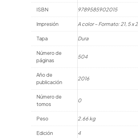
ISBN
9789585902015
Impresión
A color – Formato: 21, 5 x
Tapa
Dura
Número de
504
páginas
Año de
2016
publicación
Número de
0
tomos
Peso
2.66 kg
Edición
4