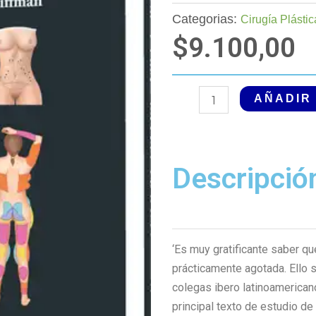
Categorias:
Cirugía Plástic
$
9.100,00
Cirugía
AÑADIR
Plástica,
Reconstructiva
y
Descripció
Estética.
Cirugía
de
Mamas
y
‘Es muy gratificante saber qu
Tronco.
prácticamente agotada. Ello 
4
colegas ibero latinoamericano
Edición,
principal texto de estudio d