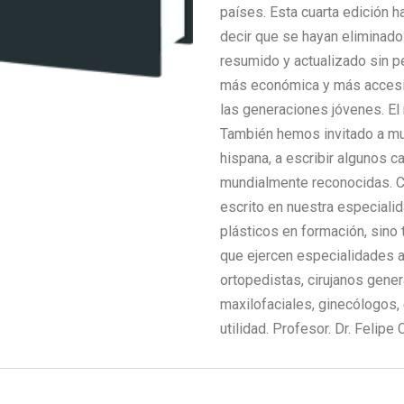
Tomo
países. Esta cuarta edición h
5
decir que se hayan eliminad
cantidad
resumido y actualizado sin p
más económica y más accesib
las generaciones jóvenes. El
También hemos invitado a mu
hispana, a escribir algunos c
mundialmente reconocidas. C
escrito en nuestra especialida
plásticos en formación, sino 
que ejercen especialidades a
ortopedistas, cirujanos genera
maxilofaciales, ginecólogos,
utilidad. Profesor. Dr. Felipe