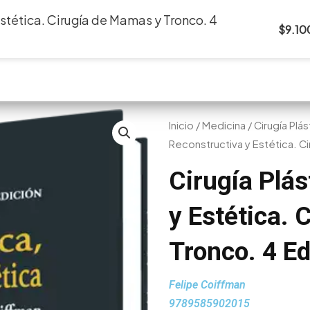
Estética. Cirugía de Mamas y Tronco. 4
$
9.10
o
Nosotros
Medicina
Odontología
Inicio
/
Medicina
/
Cirugía Plá
Reconstructiva y Estética. C
Cirugía Plás
y Estética.
Tronco. 4 Ed
Felipe Coiffman
9789585902015