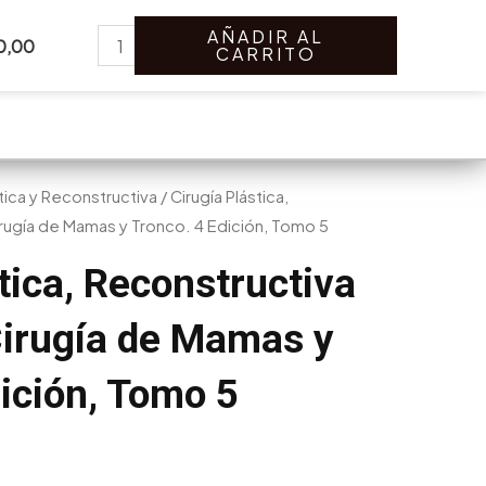
Cirugía
Search
AÑADIR AL
Plástica,
0,00
CARRITO
Reconstructiva
y
Estética.
Cirugía
de
stica y Reconstructiva
/ Cirugía Plástica,
Mamas
irugía de Mamas y Tronco. 4 Edición, Tomo 5
y
tica, Reconstructiva
Tronco.
4
 Cirugía de Mamas y
Edición,
Tomo
ición, Tomo 5
5
cantidad