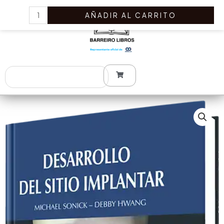
Ir
Desarrollo
AÑADIR AL CARRITO
al
del
contenido
Sitio
Implantar
cantidad
Search