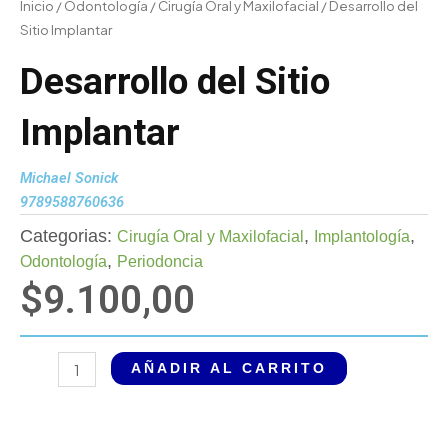
Inicio
/
Odontología
/
Cirugía Oral y Maxilofacial
/ Desarrollo del
Sitio Implantar
Desarrollo del Sitio
Implantar
Michael Sonick
9789588760636
Categorias:
,
,
Cirugía Oral y Maxilofacial
Implantología
,
Odontología
Periodoncia
$
9.100,00
Desarrollo
AÑADIR AL CARRITO
del
Sitio
Implantar