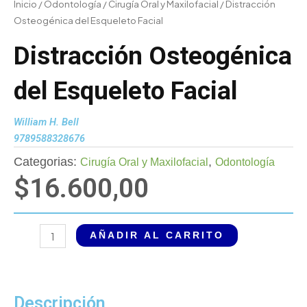
Inicio
/
Odontología
/
Cirugía Oral y Maxilofacial
/ Distracción
Osteogénica del Esqueleto Facial
Distracción Osteogénica
del Esqueleto Facial
William H. Bell
9789588328676
Categorias:
,
Cirugía Oral y Maxilofacial
Odontología
$
16.600,00
Distracción
AÑADIR AL CARRITO
Osteogénica
del
Esqueleto
Facial
Descripción