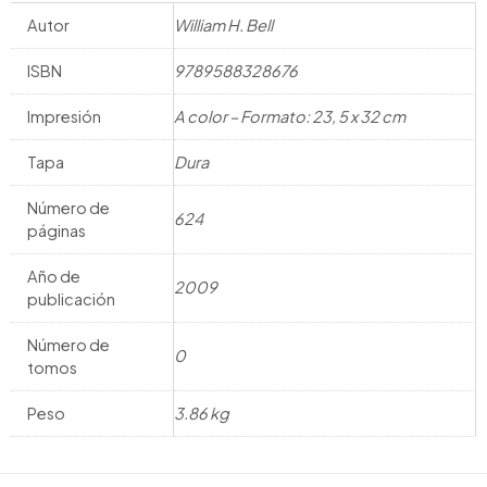
Autor
William H. Bell
ISBN
9789588328676
Impresión
A color – Formato: 23, 5 x 32 cm
Tapa
Dura
Número de
624
páginas
Año de
2009
publicación
Número de
0
tomos
Peso
3.86 kg