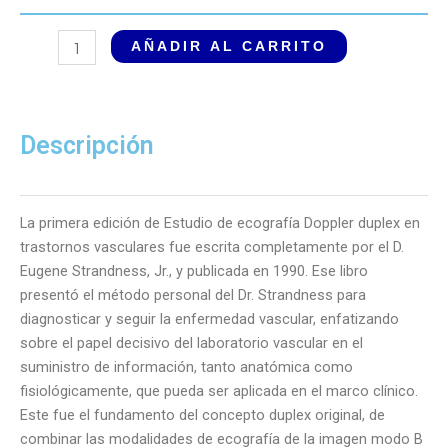
Ecografía
AÑADIR AL CARRITO
Doppler
Duplex
a
Color
Descripción
en
Trastornos
Vasculares
La primera edición de Estudio de ecografía Doppler duplex en
de
trastornos vasculares fue escrita completamente por el D.
Strandness.
Eugene Strandness, Jr., y publicada en 1990. Ese libro
4
presentó el método personal del Dr. Strandness para
Edición
diagnosticar y seguir la enfermedad vascular, enfatizando
cantidad
sobre el papel decisivo del laboratorio vascular en el
suministro de información, tanto anatómica como
fisiológicamente, que pueda ser aplicada en el marco clínico.
Este fue el fundamento del concepto duplex original, de
combinar las modalidades de ecografía de la imagen modo B