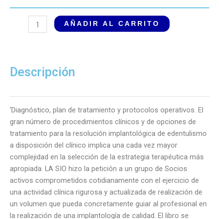
El
AÑADIR AL CARRITO
Éxito
en
Implantología:
Diagnóstico,
Descripción
Plan
de
Tratamiento
‘Diagnóstico, plan de tratamiento y protocolos operativos. El
y
gran número de procedimientos clínicos y de opciones de
Protocolos
tratamiento para la resolución implantológica de edentulismo
Operativos
a disposición del clínico implica una cada vez mayor
cantidad
complejidad en la selección de la estrategia terapéutica más
apropiada. LA SIO hizo la petición a un grupo de Socios
activos comprometidos cotidianamente con el ejercicio de
una actividad clínica rigurosa y actualizada de realización de
un volumen que pueda concretamente guiar al profesional en
la realización de una implantología de calidad. El libro se