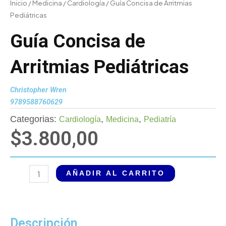
Inicio
/
Medicina
/
Cardiología
/ Guía Concisa de Arritmias
Pediátricas
Guía Concisa de
Arritmias Pediátricas
Christopher Wren
9789588760629
Categorias:
,
,
Cardiología
Medicina
Pediatría
$
3.800,00
Guía
AÑADIR AL CARRITO
Concisa
de
Arritmias
Pediátricas
Descripción