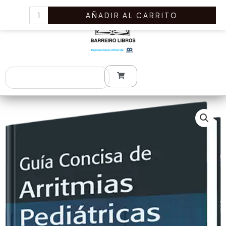
Ir
Guía
AÑADIR AL CARRITO
al
Concisa
contenido
de
Arritmias
Pediátricas
cantidad
Search