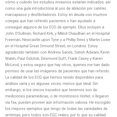
cómo y cuándo los estudios invasivos estarían indicados, así
como una guía introductoria al uso de ablación por catéter,
marcapasos y desfibriladores. Estoy en deuda con muchos
colegas que han referido pacientes o han ayudado a
conseguir algunos de los ECG de ejemplo. Ellos incluyen a
John O’Sullivan, Richard Kirk, y Milind Chaudhari en el Hospital
Freeman, Newcastle upon Tyne y a Phillip Rees y Martin Lowe
en el Hospital Great Ormond Street, en Londres. Estoy
agradecido también con Andrew Sands, Satish Adwani, Kevin
Walsh, Paul Oslizlok, Desmond Duff, Frank Casey y Karen
McLeod, y estoy seguro que hay otros, quienes me han dado
permiso de usar las imágenes de pacientes que han referido.
La calidad de los ECG que hemos tenido disponibles para
análisis varía y es algunas veces, menos que ideal. Sin
embargo, si los únicos trazados que tenemos son de
mediciones paramédicas, o de monitoreos Holter, o llegaron
vía fax, pueden proveer aún información valiosa. He escogido
los mejores ejemplos que tengo de todas las variedades de
arritmias, pero todos son EGC reales, por lo que su calidad