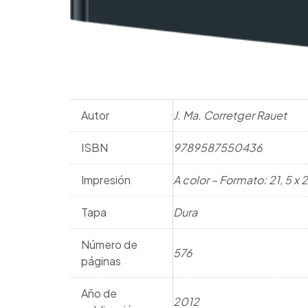
Autor
J. Ma. Corretger Rauet
ISBN
9789587550436
Impresión
A color – Formato: 21, 5 x
Tapa
Dura
Número de
576
páginas
Año de
2012