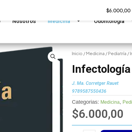
$
6.000,00
o
Nosotros
Medicina
Odontología
Inicio
/
Medicina
/
Pediatría
/ 
Infectología
J. Ma. Corretger Rauet
9789587550436
Categorias:
,
Medicina
Pedi
$
6.000,00