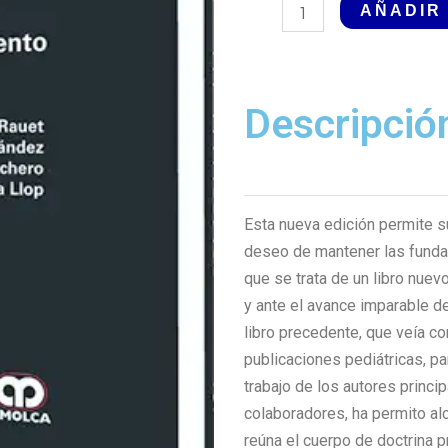
Infectología
AÑADIR
Pediátrica
2
edición
Descripció
cantidad
Esta nueva edición permite su
deseo de mantener las funda
que se trata de un libro nuev
y ante el avance imparable d
libro precedente, que veía co
publicaciones pediátricas, par
trabajo de los autores princi
colaboradores, ha permito alc
reúna el cuerpo de doctrina p