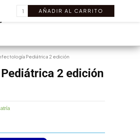
Infectología
Search
AÑADIR AL CARRITO
Pediátrica
2
edición
cantidad
Infectología Pediátrica 2 edición
 Pediátrica 2 edición
atría