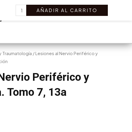
Lesiones
Search
AÑADIR AL CARRITO
al
Nervio
Periférico
y
Microcirugía.
Tomo
y Traumatología
/ Lesiones al Nervio Periférico y
7,
ción
13a
Nervio Periférico y
Edición
cantidad
a. Tomo 7, 13a