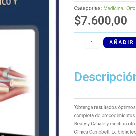
Categorias:
,
Medicina
Orto
$
7.600,00
Lesiones
AÑADIR
al
Nervio
Periférico
Descripció
y
Microcirugía.
Tomo
7,
13a
‘Obtenga resultados óptimos
Edición
completa de procedimientos d
cantidad
Beaty y Canale y muchos otr
Clínica Campbell. La bibliote