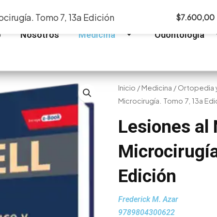
ocirugía. Tomo 7, 13a Edición
$
7.600,00
o
Nosotros
Medicina
Odontología
Inicio
/
Medicina
/
Ortopedia 
Microcirugía. Tomo 7, 13a Edi
Lesiones al 
Microcirugí
Edición
Frederick M. Azar
9789804300622