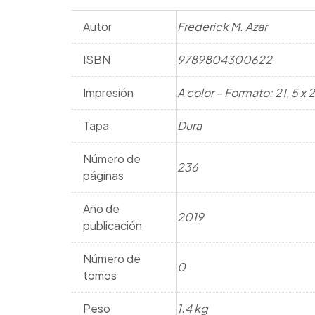
Autor
Frederick M. Azar
ISBN
9789804300622
Impresión
A color – Formato: 21, 5 x
Tapa
Dura
Número de
236
páginas
Año de
2019
publicación
Número de
0
tomos
Peso
1.4 kg