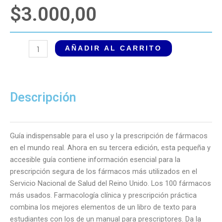
$
3.000,00
Los
AÑADIR AL CARRITO
100
fármacos
más
prescritos.
Descripción
Farmacología
clínica
y
Guía indispensable para el uso y la prescripción de fármacos
prescripción
en el mundo real. Ahora en su tercera edición, esta pequeña y
práctica
accesible guía contiene información esencial para la
cantidad
prescripción segura de los fármacos más utilizados en el
Servicio Nacional de Salud del Reino Unido. Los 100 fármacos
más usados. Farmacología clínica y prescripción práctica
combina los mejores elementos de un libro de texto para
estudiantes con los de un manual para prescriptores. Da la