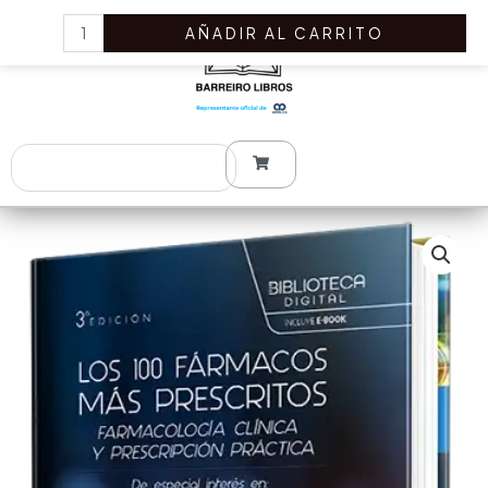
Ir
Los
AÑADIR AL CARRITO
al
100
contenido
fármacos
más
prescritos.
Farmacología
Search
clínica
y
prescripción
práctica
cantidad