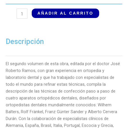
Los
AÑADIR AL CARRITO
mejores
aparatos
ortopédicos
funcionales.
Descripción
Protocolos
para
su
El segundo volumen de esta obra, editada por el doctor José
uso.
Roberto Ramos, con gran experiencia en ortopedia y
Volumen
laboratorio dental y que ha trabajado con especialistas de
2
todo el mundo para refinar estas técnicas, compila la
cantidad
descripción de las técnicas de confección paso a paso de
cuatro aparatos ortopédicos dentales, diseñados por
ortopedistas dentales mundialmente conocidos: Wilhem
Balters, Rolf Fränkel, Franz Günter Sander y Alberto Cervera
Durán. Con la colaboración de especialistas clínicos de
Alemania, España, Brasil, Italia, Portugal, Escocia y Grecia,