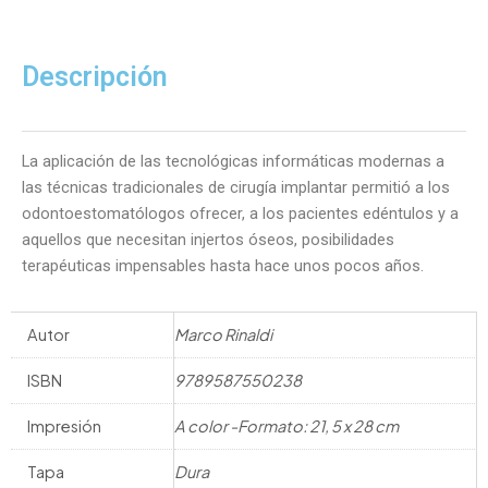
Obstáculos
Anatómicos
en
Descripción
Cirugía
Implantar
cantidad
La aplicación de las tecnológicas informáticas modernas a
las técnicas tradicionales de cirugía implantar permitió a los
odontoestomatólogos ofrecer, a los pacientes edéntulos y a
aquellos que necesitan injertos óseos, posibilidades
terapéuticas impensables hasta hace unos pocos años.
Autor
Marco Rinaldi
ISBN
9789587550238
Impresión
A color -Formato: 21, 5 x 28 cm
Tapa
Dura