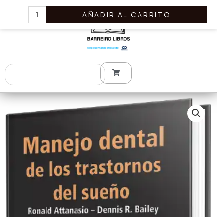
Ir
Manejo
AÑADIR AL CARRITO
al
Dental
contenido
de
los
Trastornos
del
Search
Sueño
cantidad