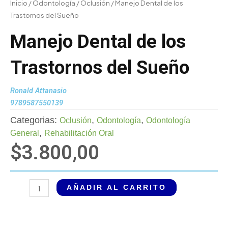
Inicio
/
Odontología
/
Oclusión
/ Manejo Dental de los
Trastornos del Sueño
Manejo Dental de los
Trastornos del Sueño
Ronald Attanasio
9789587550139
Categorias:
,
,
Oclusión
Odontología
Odontología
,
General
Rehabilitación Oral
$
3.800,00
Manejo
AÑADIR AL CARRITO
Dental
de
los