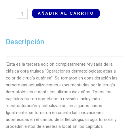
Operaciones
AÑADIR AL CARRITO
Dermatológicas.
Atlas
a
Color
Descripción
de
Cirugía
Cutánea
‘Esta es la tercera edición completamente revisada de la
3
clásica obra titulada “Operaciones dermatológicas: atlas a
Edición
color de cirugía cutánea”. Se tomaron en consideración las
cantidad
numerosas actualizaciones experimentadas por la cirugía
dermatológica durante los últimos diez años. Todos los
capítulos fueron sometidos a revisión, incluyendo
reestructuración y actualización, en algunos casos.
Igualmente, se tomaron en cuenta las innovaciones
acontecidas en el campo de la flebología, cirugía tumoral y
procedimientos de anestesia local. En los capítulos