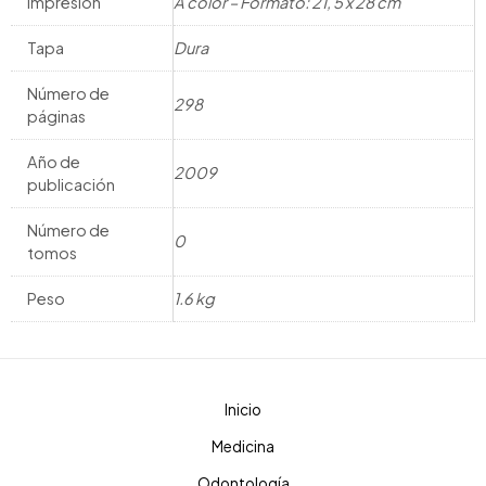
Impresión
A color – Formato: 21, 5 x 28 cm
Tapa
Dura
Número de
298
páginas
Año de
2009
publicación
Número de
0
tomos
Peso
1.6 kg
Inicio
Medicina
Odontología