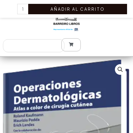
Ir
Operaciones
AÑADIR AL CARRITO
al
Dermatológicas.
contenido
Atlas
a
Color
de
Search
Cirugía
Cutánea
3
Edición
cantidad