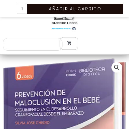
Ir
Prevención
AÑADIR AL CARRITO
al
de
contenido
maloclusión
en
el
bebé.
Search
Seguimiento
en
el
desarrollo
craneofacial
desde
el
embarazo
cantidad