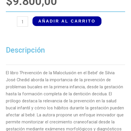
$
9.800,00
Prevención
AÑADIR AL CARRITO
de
maloclusión
en
el
Descripción
bebé.
Seguimiento
en
El libro ‘Prevención de la Maloclusión en el Bebé’ de Silvia
el
José Chedid aborda la importancia de la prevención de
desarrollo
problemas bucales en la primera infancia, desde la gestación
craneofacial
hasta la formación completa de la dentición decidua. El
desde
prólogo destaca la relevancia de la prevención en la salud
el
bucal infantil y cómo los hábitos durante la gestación pueden
embarazo
afectar al bebé. La autora propone un enfoque innovador que
cantidad
permite monitorizar el crecimiento craneofacial desde la
gestación mediante exámenes morfológicos y diagnósticos