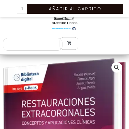
Ir
Restauraciones
AÑADIR AL CARRITO
al
Extracoronales.
contenido
Conceptos
y
Aplicaciones
Clínicas
Search
cantidad