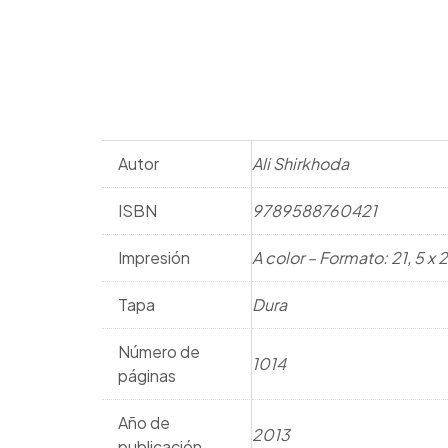
Autor
Ali Shirkhoda
ISBN
9789588760421
Impresión
A color – Formato: 21, 5 x
Tapa
Dura
Número de
1014
páginas
Año de
2013
publicación