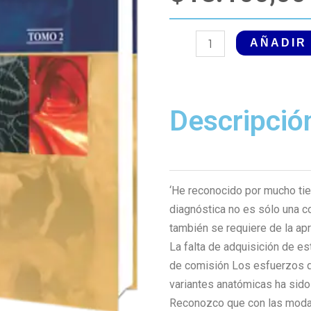
Variantes
AÑADIR
y
Errores
en
Descripció
la
Interpretación
de
Imagenología
2
‘He reconocido por mucho ti
Edición
diagnóstica no es sólo una c
cantidad
también se requiere de la ap
La falta de adquisición de es
de comisión Los esfuerzos q
variantes anatómicas ha sido
Reconozco que con las modali