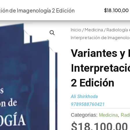
o
Nosotros
Medicina
Odontología
ación de Imagenología 2 Edición
$
18.100,00
Inicio
/
Medicina
/
Radiología
Interpretación de Imagenolog
Variantes y 
Interpretac
2 Edición
Ali Shirkhoda
9789588760421
Categorias:
,
Medicina
Radi
$
18.100,00