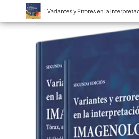
Ir
Inici
Variantes y Errores en la Interpret
al
contenido