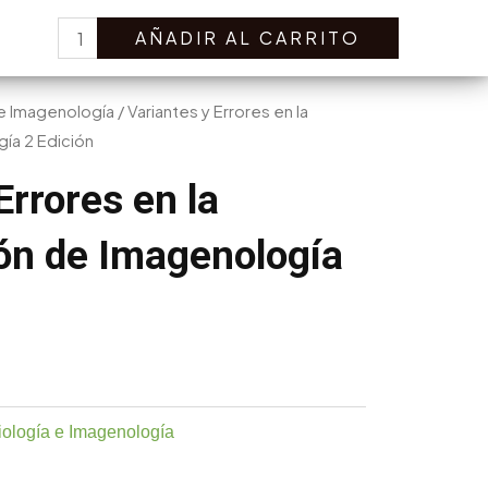
Variantes
Search
AÑADIR AL CARRITO
y
Errores
en
 e Imagenología
/ Variantes y Errores en la
la
ía 2 Edición
Interpretación
Errores en la
de
Imagenología
ión de Imagenología
2
Edición
cantidad
ología e Imagenología